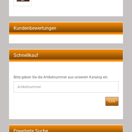
Kundenbewertungen
Schnellkauf
BITTE
Bitte geben Sie die Artikelnummer aus unserem Katalog ein.
GEBEN
SIE
DIE
ARTIKELNUMMER
Los
AUS
UNSEREM
KATALOG
EIN.
Erweiterte Suche