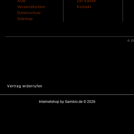
AGB
Zur Kasse
Versandkosten
Kontakt
Datenschutz
Sitemap
© 2
Vertrag widerrufen
Internetshop
by Gambio.de © 2026