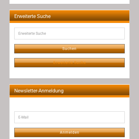
EIN.
Erweiterte Suche
Erweiterte
Suche
Suchen
Erweiterte Suche
Newsletter-Anmeldung
WEITER
E-
ZUR
Mail
NEWSLETTER-
ANMELDUNG
Anmelden