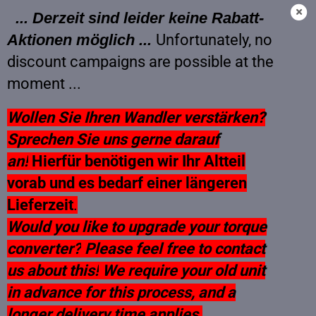
... Derzeit sind leider keine Rabatt-
Aktionen möglich ...
Unfortunately, no
discount campaigns are possible at the
moment ...
Wollen Sie Ihren Wandler verstärken?
Sprechen Sie uns gerne darauf
an!
Hierfür benötigen wir Ihr Altteil
vorab und es bedarf einer längeren
Lieferzeit
.
Would you like to upgrade your torque
converter?
Please feel free to contact
us about this!
We require your old unit
in advance for this process, and a
longer delivery time applies.