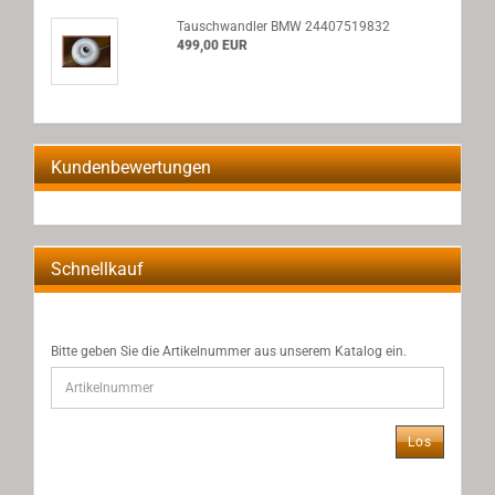
Tauschwandler BMW 24407519832
499,00 EUR
Kundenbewertungen
Schnellkauf
BITTE
Bitte geben Sie die Artikelnummer aus unserem Katalog ein.
GEBEN
SIE
DIE
ARTIKELNUMMER
Los
AUS
UNSEREM
KATALOG