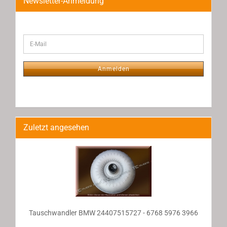
Newsletter-Anmeldung
WEITER
E-
ZUR
Mail
NEWSLETTER-
ANMELDUNG
Anmelden
Zuletzt angesehen
Tauschwandler BMW 24407515727 - 6768 5976 3966