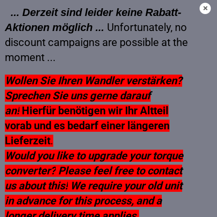
... Derzeit sind leider keine Rabatt-
Aktionen möglich ...
Unfortunately, no
discount campaigns are possible at the
Tauschwandler BMW 24407515727 - 6768 5976 3966
moment ...
Wollen Sie Ihren Wandler verstärken?
Sprechen Sie uns gerne darauf
an!
Hierfür benötigen wir Ihr Altteil
vorab und es bedarf einer längeren
Lieferzeit
.
Would you like to upgrade your torque
converter?
Please feel free to contact
us about this!
We require your old unit
in advance for this process, and a
longer delivery time applies.