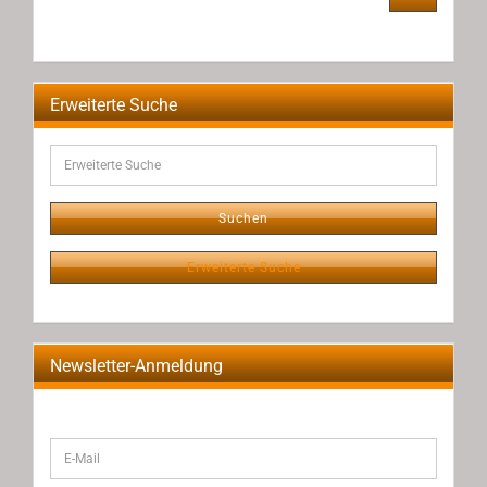
UNSEREM
KATALOG
EIN.
Erweiterte Suche
Erweiterte
Suche
Suchen
Erweiterte Suche
Newsletter-Anmeldung
WEITER
E-
ZUR
Mail
NEWSLETTER-