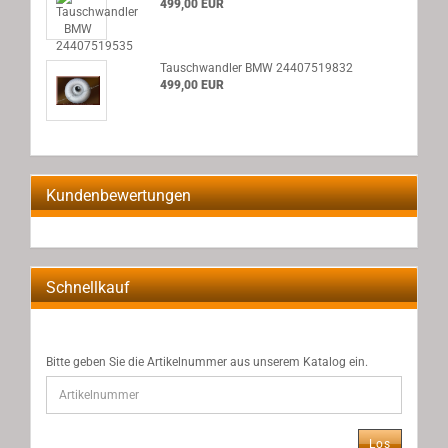
499,00 EUR
Tauschwandler BMW 24407519832
499,00 EUR
Kundenbewertungen
Schnellkauf
BITTE
Bitte geben Sie die Artikelnummer aus unserem Katalog ein.
GEBEN
SIE
DIE
ARTIKELNUMMER
Los
AUS