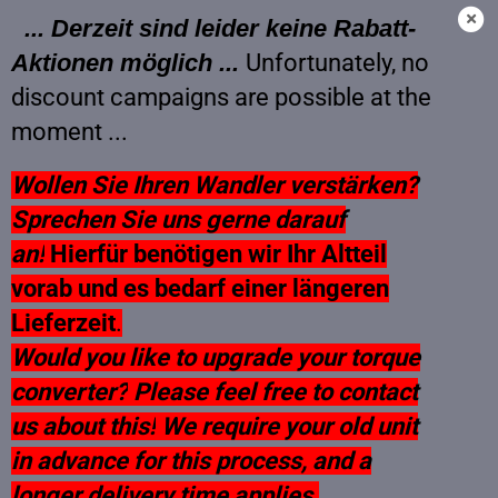
... Derzeit sind leider keine Rabatt-
Aktionen möglich ...
Unfortunately, no
discount campaigns are possible at the
Tauschwandler BMW 24407519832
moment ...
Wollen Sie Ihren Wandler verstärken?
Sprechen Sie uns gerne darauf
an!
Hierfür benötigen wir Ihr Altteil
vorab und es bedarf einer längeren
Lieferzeit
.
Would you like to upgrade your torque
converter?
Please feel free to contact
us about this!
We require your old unit
in advance for this process, and a
longer delivery time applies.