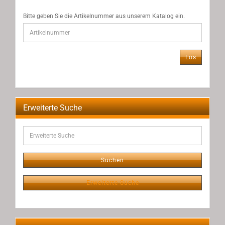
BITTE
Bitte geben Sie die Artikelnummer aus unserem Katalog ein.
GEBEN
SIE
DIE
ARTIKELNUMMER
Los
AUS
UNSEREM
KATALOG
EIN.
Erweiterte Suche
Erweiterte
Suche
Suchen
Erweiterte Suche